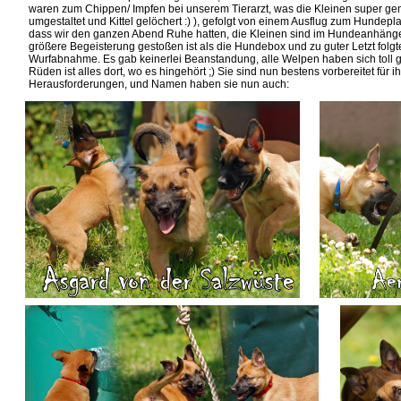
waren zum Chippen/ Impfen bei unserem Tierarzt, was die Kleinen super ge
umgestaltet und Kittel gelöchert :) ), gefolgt von einem Ausflug zum Hundep
dass wir den ganzen Abend Ruhe hatten, die Kleinen sind im Hundeanhänge
größere Begeisterung gestoßen ist als die Hundebox und zu guter Letzt fol
Wurfabnahme. Es gab keinerlei Beanstandung, alle Welpen haben sich toll g
Rüden ist alles dort, wo es hingehört ;) Sie sind nun bestens vorbereitet für
Herausforderungen, und Namen haben sie nun auch: