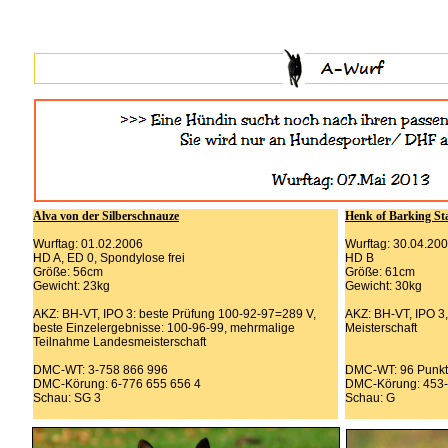
Alva von der Silberschnauze
Henk of Barking St
Wurftag: 01.02.2006
Wurftag: 30.04.20
HD A, ED 0, Spondylose frei
HD B
Größe: 56cm
Größe: 61cm
Gewicht: 23kg
Gewicht: 30kg
AKZ: BH-VT, IPO 3: beste Prüfung 100-92-97=289 V,
AKZ: BH-VT, IPO 
beste Einzelergebnisse: 100-96-99, mehrmalige
Meisterschaft
Teilnahme Landesmeisterschaft
DMC-WT: 3-758 866 996
DMC-WT: 96 Punk
DMC-Körung: 6-776 655 656 4
DMC-Körung: 453
Schau: SG 3
Schau: G