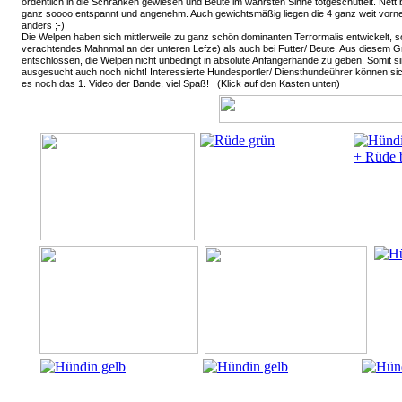
ordentlich in die Schranken gewiesen und Beute im wahrsten Sinne totgeschüttelt. Nett b
ganz soooo entspannt und angenehm. Auch gewichtsmäßig liegen die 4 ganz weit vorne: a
anders ;-)
Die Welpen haben sich mittlerweile zu ganz schön dominanten Terrormalis entwickelt, so
verachtendes Mahnmal an der unteren Lefze) als auch bei Futter/ Beute. Aus diesem 
entschlossen, die Welpen nicht unbedingt in absolute Anfängerhände zu geben. Somit si
ausgesucht auch noch nicht! Interessierte Hundesportler/ Diensthundeührer können sic
es noch das 1. Video der Bande, viel Spaß! (Klick auf den Kasten unten)