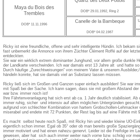
Quartz des Deux Pottois
Maya du Bois des
DOB* 29.01.1992, Ring 2
Trembles
U
Canelle de la Bambeque
DOB* 11.11.1996
DOB* 04.02.1987
Ricky ist eine freundliche, offene und sehr intelligente Hündin. Ich bekam s
fast unbemerkt die Annonce von ihrem Züchter Clément Roffé auf der letzte
entdeckten.
Sie war ein wirklich extrem dominanter Junghund, vor allem große dunkle 
der Landkarte verschwinden. Ich war damals erst 13 Jahre alt und hatte so
Durch häufige „Zurechtweisungen“ von meinem Vater & unserem Ausbilder,/H
händeln konnte, hat sie damals viel an Substanz lassen müssen.
Ricky ließ sich im Großen und Ganzen super einfach ausbilden! Sie war imm
mit Spaß bei der Sache. Ich kann sagen, dass sie mit großem Abstand der i
war bzw. immer noch ist!
Ihre Fährtenveranlagung hat sich erst ab ca. 1 Jahr deutlich stabilisiert. Ab
immer ruhig, sicher und intensiv auf allen möglichen Untergründen gesucht.
aufgrund von schlechter Kombination von hartem Grobschollen-Lehmacker u
miserabel und endete mit 72 Punkten, der Rest lag bis auf eine Fährte mit
Es macht selbst heute noch Spaß, mit Ricky hin und wieder kleine UO-Einh
eigentlich schon immer. Egal ob 35° oder ob man bereits große Spaziergänge
immer motiviert und hat einen nahezu genervt. Leider ist die Freifolge im La
gewesen, aber hat sich auch immer weiter nach vorne bzw. schräg vor meine