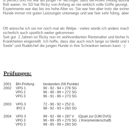
is perfect und mir war als junger HF wichtiger, dass die Arbeit freudig aus
flott waren. Im SD hat Ricky von Anfang an nie wirklich volle Griffe gezeigt
Experimente war das bis ins hohe Alter so. Sie war hier aber trotz der ext
Hunde immer mit guten Leistungen unterwegs und war hier sehr führig, aber
Oft wünsche ich sie mir noch mal als Welpe - vieles würde ich anders mac
sicherlich auch sportlich weiter gekommen.
Seit gut 2 Jahren ist Ricky nun im wohlverdienten Rentenalter und bisher ha
Krankheiten eingestellt. Ich hoffe, dass das auch noch lange so bleibt und s
Seele“ und Rudelchef die jungen Hunde in ihre Schranken weisen kann :-)
Prüfungen:
2001 BH-Prüfung
bestanden (59 Punkte)
2002 VPG 1
90 - 92 - 94 = 276 SG
VPG 2
96 - 90 - 89 = 272 SG
VPG 3
96 - 91 - 86 = 273 SG
2003 VPG 3
72 - 90 - 92 = 252 G
IPO 3
98 - 92 - 93 = 283 SG
2004 VPG 3
99 - 92 - 96 = 287 V (Quali zur DJM DVG)
VPG 3
96 - 89 - 85 = 270 SG ( Kreismeisterschaft)
VPG 3
99 - 85 - 99 = 283 SG