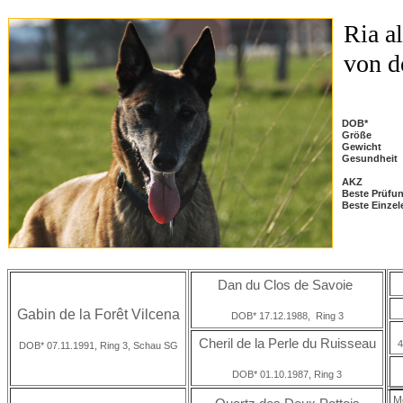
Ria a
von d
DOB*
Größe
Gewicht
Gesundheit
AKZ
Beste Prüfu
Beste Einzel
Dan du Clos de Savoie
Gabin de la Forêt Vilcena
DOB* 17.12.1988, Ring 3
Cheril de la Perle du Ruisseau
4
DOB* 07.11.1991, Ring 3, Schau SG
DOB* 01.10.1987, Ring 3
M