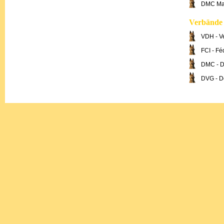
DMC Mal
Verbände 
VDH - V
FCI - Fé
DMC - De
DVG - D