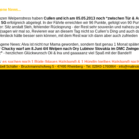
abell Schäfer - Bruckmannshofweg 5 - 47495 Rheinberg - Tel. 02843-1760864 - info@malinoi